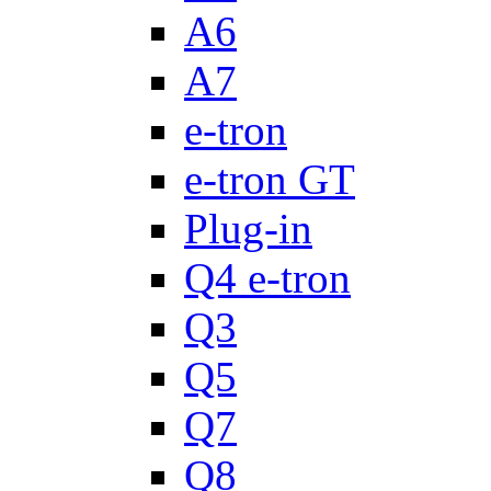
A6
A7
e-tron
e-tron GT
Plug-in
Q4 e-tron
Q3
Q5
Q7
Q8