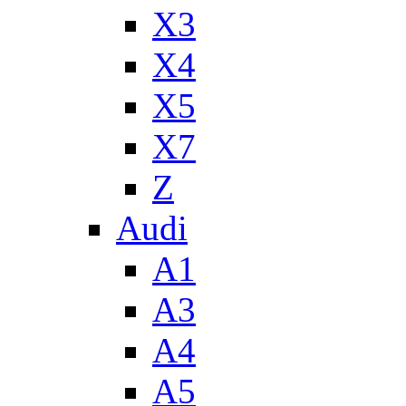
X3
X4
X5
X7
Z
Audi
A1
A3
A4
A5