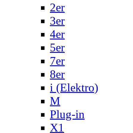
2er
3er
4er
5er
7er
8er
i (Elektro)
M
Plug-in
X1