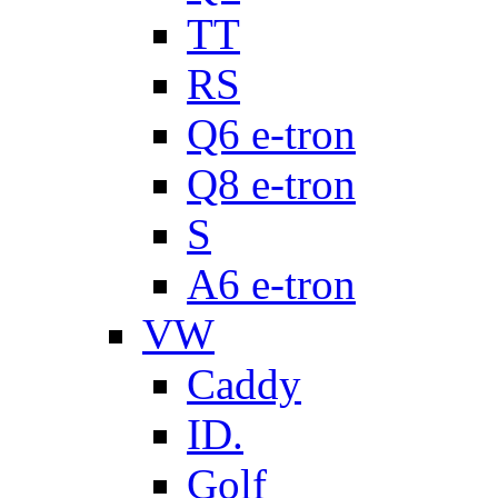
TT
RS
Q6 e-tron
Q8 e-tron
S
A6 e-tron
VW
Caddy
ID.
Golf