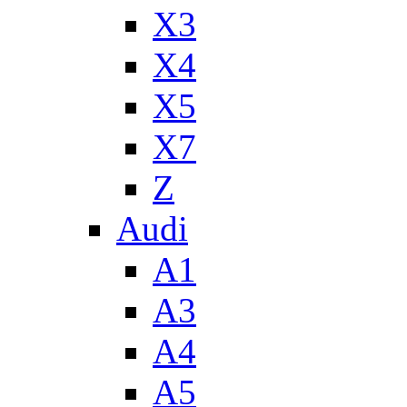
X3
X4
X5
X7
Z
Audi
A1
A3
A4
A5