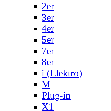
2er
3er
4er
5er
7er
8er
i (Elektro)
M
Plug-in
X1