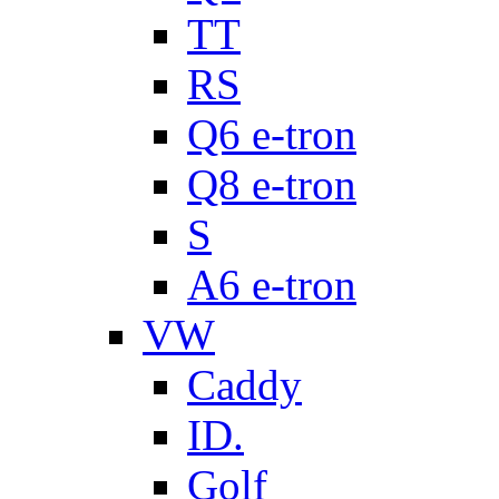
TT
RS
Q6 e-tron
Q8 e-tron
S
A6 e-tron
VW
Caddy
ID.
Golf