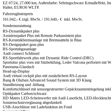
EZ 07/24, 27.000 km, Außenfarbe: Sebringschwarz Kristalleffekt, I
Halter, EURO6 WLTP.
Fahrzeuglistenpreis
161.042,- € zzgl. MwSt. /
191.640,- € inkl. MwSt.
Sonderausstattung
RS-Dynamikpaket plus
Assistenzpaket Plus mit Remote Parkassistent plus
RS-Keramikbremsanlage mit Bremssätteln in Blau
RS-Designpaket grau plus
RS-Sportabgasanlage
Audi connect Schlüssel
RS-Sportfahrwerk plus mit Dynamic Ride Control (DRC)
Sportsitze plus vorn mit Sitzbelüfung, Leder Valcona perforiert mit
Panorama-Glasdach
Head-up-Display
Audi virtual cockpit plus mit zusätzlichem RS-Layout
Bang & Olufsen Advanced Sound System mit 3D Klang
Standheizung und -lüftung
Komfortschlüssel mit sensorgesteuerter Gepäckraumentriegelung ink
Optikpaket Carbon/schwarz
HD Matrix LED-Scheinwerfer mit Audi Laserlicht, LED-Heckleucht
Sonnenschutzverglasung abgedunkelt
USB-Anschlüsse mit Ladefunktion im Fond