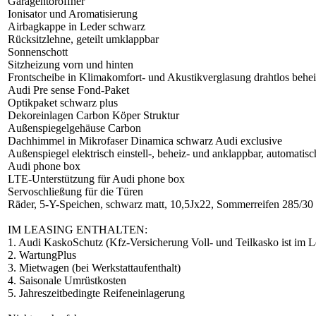
Garagentoröffner
Ionisator und Aromatisierung
Airbagkappe in Leder schwarz
Rücksitzlehne, geteilt umklappbar
Sonnenschott
Sitzheizung vorn und hinten
Frontscheibe in Klimakomfort- und Akustikverglasung drahtlos behe
Audi Pre sense Fond-Paket
Optikpaket schwarz plus
Dekoreinlagen Carbon Köper Struktur
Außenspiegelgehäuse Carbon
Dachhimmel in Mikrofaser Dinamica schwarz Audi exclusive
Außenspiegel elektrisch einstell-, beheiz- und anklappbar, automat
Audi phone box
LTE-Unterstützung für Audi phone box
Servoschließung für die Türen
Räder, 5-Y-Speichen, schwarz matt, 10,5Jx22, Sommerreifen 285/30
IM LEASING ENTHALTEN:
1. Audi KaskoSchutz (Kfz-Versicherung Voll- und Teilkasko ist im Lea
2. WartungPlus
3. Mietwagen (bei Werkstattaufenthalt)
4. Saisonale Umrüstkosten
5. Jahreszeitbedingte Reifeneinlagerung