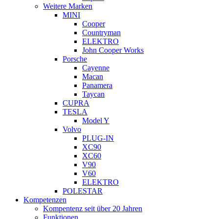
Weitere Marken
MINI
Cooper
Countryman
ELEKTRO
John Cooper Works
Porsche
Cayenne
Macan
Panamera
Taycan
CUPRA
TESLA
Model Y
Volvo
PLUG-IN
XC90
XC60
V90
V60
ELEKTRO
POLESTAR
Kompetenzen
Kompentenz seit über 20 Jahren
Funktionen