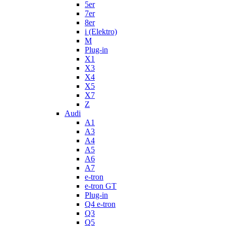
5er
7er
8er
i (Elektro)
M
Plug-in
X1
X3
X4
X5
X7
Z
Audi
A1
A3
A4
A5
A6
A7
e-tron
e-tron GT
Plug-in
Q4 e-tron
Q3
Q5