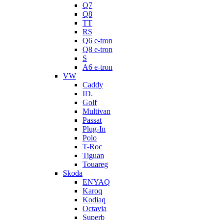
Q7
Q8
TT
RS
Q6 e-tron
Q8 e-tron
S
A6 e-tron
VW
Caddy
ID.
Golf
Multivan
Passat
Plug-In
Polo
T-Roc
Tiguan
Touareg
Skoda
ENYAQ
Karoq
Kodiaq
Octavia
Superb