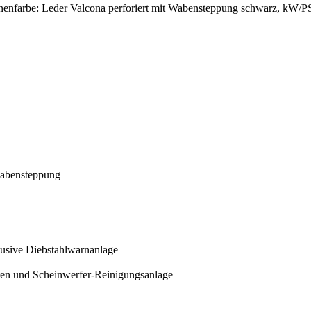
nnenfarbe: Leder Valcona perforiert mit Wabensteppung schwarz, kW/PS
 Wabensteppung
lusive Diebstahlwarnanlage
en und Scheinwerfer-Reinigungsanlage