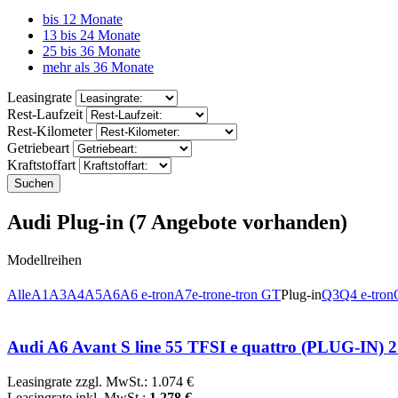
bis 12 Monate
13 bis 24 Monate
25 bis 36 Monate
mehr als 36 Monate
Leasingrate
Rest-Laufzeit
Rest-Kilometer
Getriebeart
Kraftstoffart
Suchen
Audi Plug-in
(7 Angebote vorhanden)
Modellreihen
Alle
A1
A3
A4
A5
A6
A6 e-tron
A7
e-tron
e-tron GT
Plug-in
Q3
Q4 e-tron
Audi A6 Avant S line 55 TFSI e quattro (PLUG-IN) 2
Leasingrate zzgl. MwSt.: 1.074 €
Leasingrate inkl. MwSt.:
1.278 €