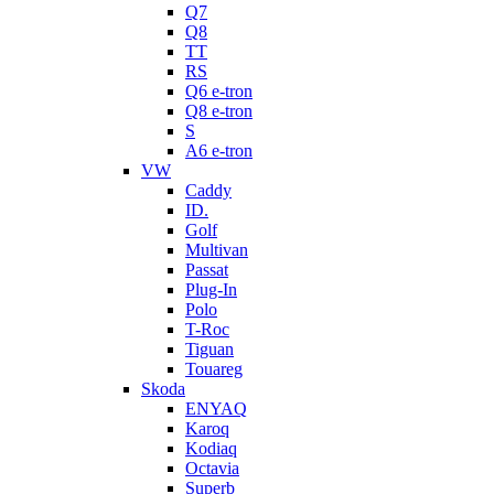
Q7
Q8
TT
RS
Q6 e-tron
Q8 e-tron
S
A6 e-tron
VW
Caddy
ID.
Golf
Multivan
Passat
Plug-In
Polo
T-Roc
Tiguan
Touareg
Skoda
ENYAQ
Karoq
Kodiaq
Octavia
Superb