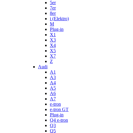
5er
7er
8er
i (Elektro)
M
Plug-in
X1
X3
X4
X5
X7
Z
Audi
A1
A3
A4
A5
A6
A7
e-tron
e-tron GT
Plug-in
Q4 e-tron
Q3
Q5