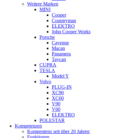
Weitere Marken
MINI
Cooper
Countryman
ELEKTRO
John Cooper Works
Porsche
Cayenne
Macan
Panamera
Taycan
CUPRA
TESLA
Model Y
Volvo
PLUG-IN
XC90
XC60
V90
V60
ELEKTRO
POLESTAR
Kompetenzen
Kompentenz seit über 20 Jahren
Funktionen