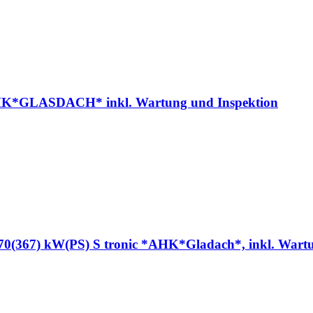
K*GLASDACH* inkl. Wartung und Inspektion
270(367) kW(PS) S tronic *AHK*Gladach*, inkl. Wart