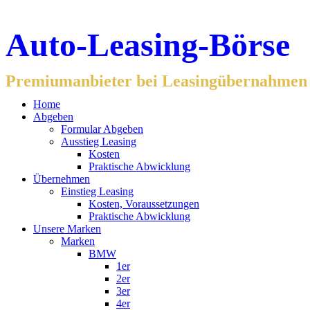
Auto-Leasing-Börse
Premiumanbieter bei Leasingübernahmen f
Home
Abgeben
Formular Abgeben
Ausstieg Leasing
Kosten
Praktische Abwicklung
Übernehmen
Einstieg Leasing
Kosten, Voraussetzungen
Praktische Abwicklung
Unsere Marken
Marken
BMW
1er
2er
3er
4er