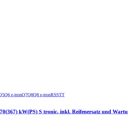
Q5
Q6 e-tron
Q7
Q8
Q8 e-tron
RS
S
TT
70(367) kW(PS) S tronic, inkl. Reifenersatz und Wart