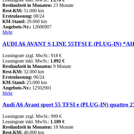
Restlaufzeit in Monaten:
23 Monate
Rest-KM:
51.000 km
Erstzulassung:
08/24
KM-Stand:
29.000 km
Angebots-Nr.:
12606907
Mehr
AUDI A6 AVANT S LINE 55TFSI E (PLUG-IN) *AH
Leasingrate zzgl. MwSt.: 918 €
Leasingrate inkl. MwSt.:
1.092 €
Restlaufzeit in Monaten:
9 Monate
Rest-KM:
32.000 km
Erstzulassung:
06/24
KM-Stand:
25.000 km
Angebots-Nr.:
12502901
Mehr
Audi A6 Avant sport 55 TFSI e (PLUG-IN) quattro 
Leasingrate zzgl. MwSt.: 999 €
Leasingrate inkl. MwSt.:
1.189 €
Restlaufzeit in Monaten:
18 Monate
Rest-KM:
40.000 km