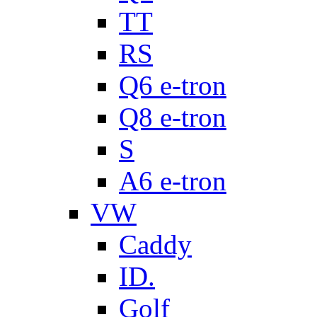
TT
RS
Q6 e-tron
Q8 e-tron
S
A6 e-tron
VW
Caddy
ID.
Golf