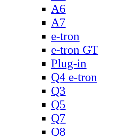
A6
A7
e-tron
e-tron GT
Plug-in
Q4 e-tron
Q3
Q5
Q7
Q8