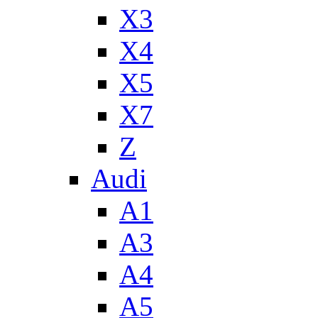
X3
X4
X5
X7
Z
Audi
A1
A3
A4
A5