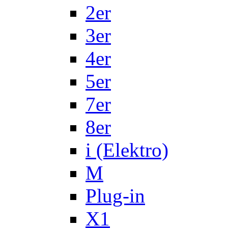
2er
3er
4er
5er
7er
8er
i (Elektro)
M
Plug-in
X1