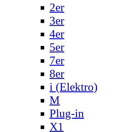
2er
3er
4er
5er
7er
8er
i (Elektro)
M
Plug-in
X1