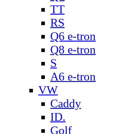
TT
RS
Q6 e-tron
Q8 e-tron
S
A6 e-tron
VW
Caddy
ID.
Golf