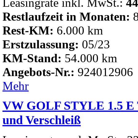
Leasingrate inkl. MwSt.:
44
Restlaufzeit in Monaten:
8
Rest-KM:
6.000 km
Erstzulassung:
05/23
KM-Stand:
54.000 km
Angebots-Nr.:
924012906
Mehr
VW GOLF STYLE 1.5 E TS
und Verschleiß