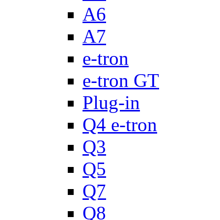
A6
A7
e-tron
e-tron GT
Plug-in
Q4 e-tron
Q3
Q5
Q7
Q8