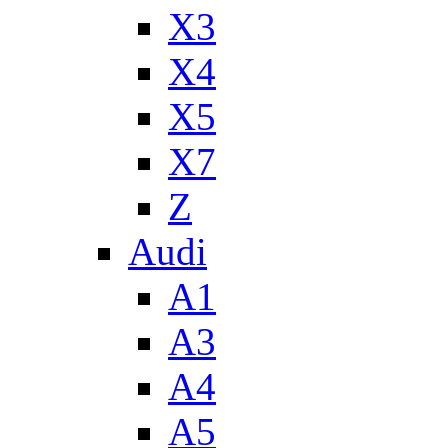
X3
X4
X5
X7
Z
Audi
A1
A3
A4
A5